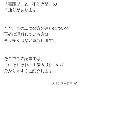
「雲龍型」と「不知火型」の
２通りがあります。
ただ、この二つの方の違いについて
正確に理解している方は
そう多くはない気もします。
そこでこの記事では、
このそれぞれの土俵入りについて、
分かりやすくご紹介します。
スポンサードリンク