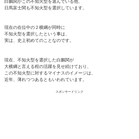
白鵬関がこの不知火型を選んでいる他、
日馬富士関も不知火型を選択しています。
現在の在位中の２横綱が同時に
不知火型を選択したという事は、
実は、史上初めてのことなのです。
現在、不知火型を選択した白鵬関が
大横綱と言える程の活躍を見せ続けており、
この不知火型に対するマイナスのイメージは、
近年、薄れつつあるともいわれています。
スポンサードリンク