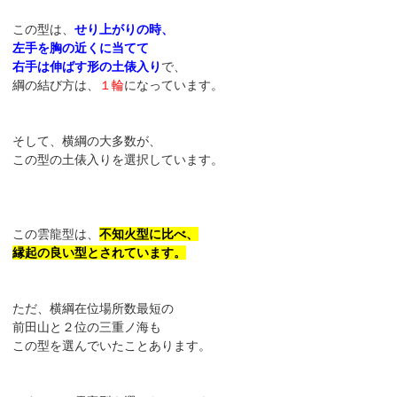
この型は、
せり上がりの時、
左手を胸の近くに当てて
右手は伸ばす形の土俵入り
で、
綱の結び方は、
１輪
になっています。
そして、横綱の大多数が、
この型の土俵入りを選択しています。
この雲龍型は、
不知火型に比べ、
縁起の良い型とされています。
ただ、横綱在位場所数最短の
前田山と２位の三重ノ海も
この型を選んでいたことあります。