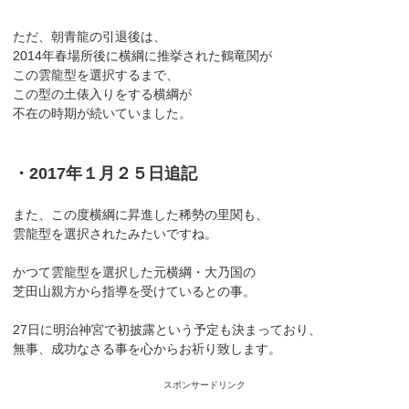
ただ、朝青龍の引退後は、
2014年春場所後に横綱に推挙された鶴竜関が
この雲龍型を選択するまで、
この型の土俵入りをする横綱が
不在の時期が続いていました。
・2017年１月２５日追記
また、この度横綱に昇進した稀勢の里関も、
雲龍型を選択されたみたいですね。
かつて雲龍型を選択した元横綱・大乃国の
芝田山親方から指導を受けているとの事。
27日に明治神宮で初披露という予定も決まっており、
無事、成功なさる事を心からお祈り致します。
スポンサードリンク