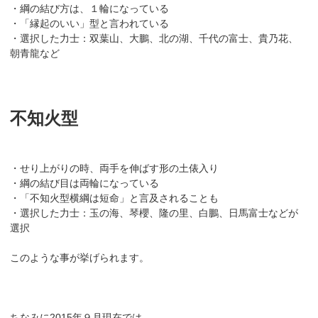
・綱の結び方は、１輪になっている
・「縁起のいい」型と言われている
・選択した力士：双葉山、大鵬、北の湖、千代の富士、貴乃花、
朝青龍など
不知火型
・せり上がりの時、両手を伸ばす形の土俵入り
・綱の結び目は両輪になっている
・「不知火型横綱は短命」と言及されることも
・選択した力士：玉の海、琴櫻、隆の里、白鵬、日馬富士などが
選択
このような事が挙げられます。
ちなみに2015年９月現在では、