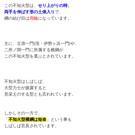
この不知火型は、
せり上がりの時、
両手を伸ばす形の土俵入り
で、
綱の結び目は
両輪
になっています。
主に、立浪一門(現・伊勢ヶ浜一門)や、
二所ノ関一門に所属する横綱が
この不知火型を選ぶとされています。
不知火型はしばしば、
大型力士が披露すると
見栄えのする型とも言われています。
しかしその一方で、
「
不知火型横綱は短命
」という事も
しばしば言及されています。