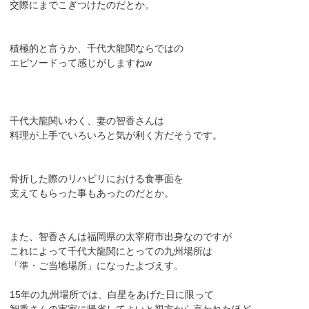
交際にまでこぎつけたのだとか。
積極的と言うか、千代大龍関ならではの
エピソードって感じがしますねw
千代大龍関いわく、妻の智香さんは
料理が上手でいろいろと気が利く方だそうです。
骨折した際のリハビリにおける食事面を
支えてもらった事もあったのだとか。
また、智香さんは福岡県の太宰府市出身なのですが
これによって千代大龍関にとっての九州場所は
「準・ご当地場所」になったよづえす。
15年の九州場所では、白星をあげた日に限って
智香さんの実家に帰省してよいと親方から言われたほど。