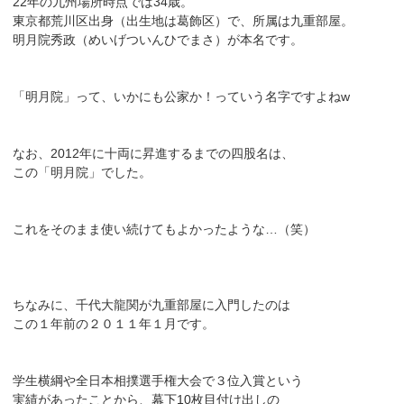
22年の九州場所時点では34歳。
東京都荒川区出身（出生地は葛飾区）で、所属は九重部屋。
明月院秀政（めいげついんひでまさ）が本名です。
「明月院」って、いかにも公家か！っていう名字ですよねw
なお、2012年に十両に昇進するまでの四股名は、
この「明月院」でした。
これをそのまま使い続けてもよかったような…（笑）
ちなみに、千代大龍関が九重部屋に入門したのは
この１年前の２０１１年１月です。
学生横綱や全日本相撲選手権大会で３位入賞という
実績があったことから、幕下10枚目付け出しの