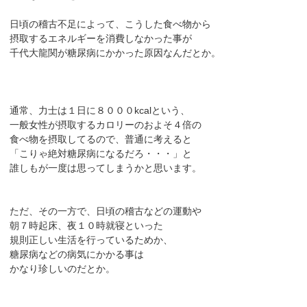
日頃の稽古不足によって、こうした食べ物から
摂取するエネルギーを消費しなかった事が
千代大龍関が糖尿病にかかった原因なんだとか。
通常、力士は１日に８０００kcalという、
一般女性が摂取するカロリーのおよそ４倍の
食べ物を摂取してるので、普通に考えると
「こりゃ絶対糖尿病になるだろ・・・」と
誰しもが一度は思ってしまうかと思います。
ただ、その一方で、日頃の稽古などの運動や
朝７時起床、夜１０時就寝といった
規則正しい生活を行っているためか、
糖尿病などの病気にかかる事は
かなり珍しいのだとか。