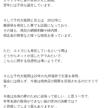
２０１３年に妻の智香さんと結婚。
翌年には子供も誕生しています。
そして千代大龍関と言えば、2012年に
糖尿病を発症した事でも話題になっており、
その後も、両目の網膜剥離や緑内障、
両足血行障害など様々な病気を患っています。
ただ、エイズにも発症しているという噂は
どうやらネットが流したデマみたいで、
こちらに関する信憑性は薄いようです。
そんな千代大龍関は22年の九州場所で引退を表明。
協会には残らず、今後は焼肉店の開業を目指されるのだそうで
す。
今後は自身の夢のために頑張って欲しい…と思う一方で、
年寄名跡の取得ができない故の苦渋の決断では？
と邪推してしまう面もありますが…