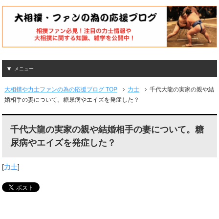
メニュー
大相撲や力士ファンの為の応援ブログ TOP
力士
千代大龍の実家の親や結
婚相手の妻について。糖尿病やエイズを発症した？
千代大龍の実家の親や結婚相手の妻について。糖
尿病やエイズを発症した？
[
力士
]